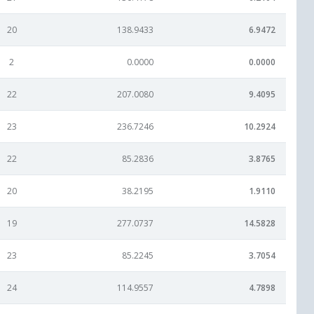
20
138.9433
6.9472
2
0.0000
0.0000
22
207.0080
9.4095
23
236.7246
10.2924
22
85.2836
3.8765
20
38.2195
1.9110
19
277.0737
14.5828
23
85.2245
3.7054
24
114.9557
4.7898