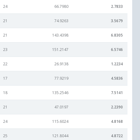
24
66.7980
2.7833
21
74.9263
3.5679
21
143.4398
6.8305
23
151.2147
6.5746
22
26.9138
1.2234
17
77.9219
4.5836
18
135.2546
7.5141
21
47.0197
2.2390
24
115.6024
4.8168
25
121.8044
4.8722