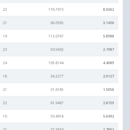
22
176.7973
8.0362
21
66.0585
3.1456
19
112.0767
5.8988
23
50.5692
2.1987
24
105.8144
4.4089
18
36.2277
2.0127
21
31.6185
1.5056
22
61.9487
2.8159
10
50.4918
5.0492
21
37.3830
1.7801