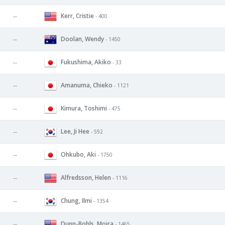
Kerr, Cristie
--
- 400
Doolan, Wendy
--
- 1450
Fukushima, Akiko
--
- 33
Amanuma, Chieko
--
- 1121
Kimura, Toshimi
--
- 475
Lee, Ji Hee
--
- 592
Ohkubo, Aki
--
- 1750
Alfredsson, Helen
--
- 1116
Chung, Ilmi
--
- 1354
Dunn-Bohls, Moira
--
- 1465