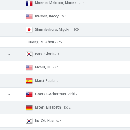
Monnet-Melocco, Marine
--
- 784
Iverson, Becky
--
- 284
Shimabukuro, Miyuki
--
- 1609
--
Huang, Yu-Chen
- 225
Park, Gloria
--
- 966
McGill, Jill
--
- 737
Marti, Paula
--
- 701
Goetze-Ackerman, Vicki
--
- 66
Esterl, Elisabeth
--
- 1502
Ku, Ok-Hee
--
- 523