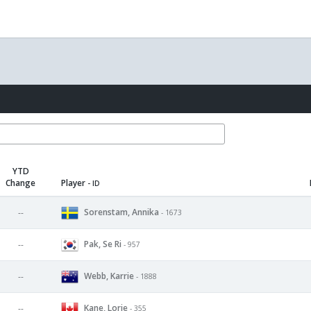
YTD
Change
Player
- ID
Sorenstam, Annika
--
- 1673
Pak, Se Ri
--
- 957
Webb, Karrie
--
- 1888
Kane, Lorie
--
- 355