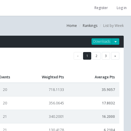
Register
Log in
Home
Rankings
List by Week
Downloads
«
1
2
3
»
Events
Weighted Pts
Average Pts
20
718.1133
35.9057
20
356.0645
17.8032
21
340.2001
16.2000
21
130.4178
6.2104