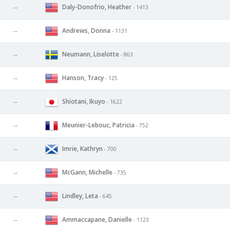
Daly-Donofrio, Heather
--
- 1413
Andrews, Donna
--
- 1131
Neumann, Liselotte
--
- 863
Hanson, Tracy
--
- 125
Shiotani, Ikuyo
--
- 1622
Meunier-Lebouc, Patricia
--
- 752
Imrie, Kathryn
--
- 700
McGann, Michelle
--
- 735
Lindley, Leta
--
- 645
Ammaccapane, Danielle
--
- 1123