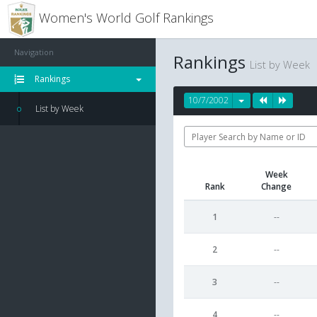
Women's World Golf Rankings
Navigation
Rankings
List by Week
Rankings
10/7/2002
List by Week
Week
Rank
Change
1
--
2
--
3
--
4
--