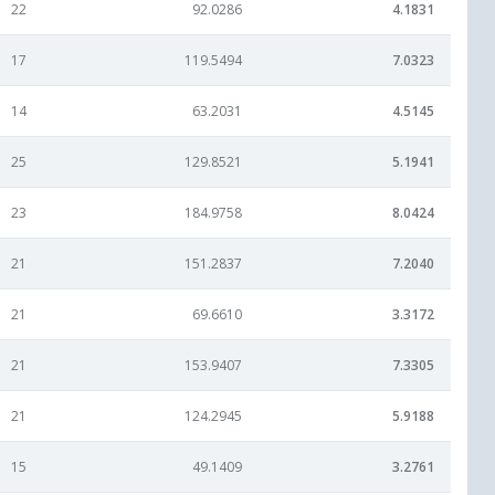
22
92.0286
4.1831
17
119.5494
7.0323
14
63.2031
4.5145
25
129.8521
5.1941
23
184.9758
8.0424
21
151.2837
7.2040
21
69.6610
3.3172
21
153.9407
7.3305
21
124.2945
5.9188
15
49.1409
3.2761