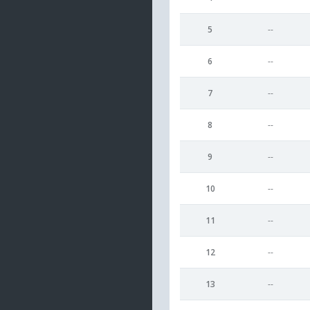
5
--
6
--
7
--
8
--
9
--
10
--
11
--
12
--
13
--