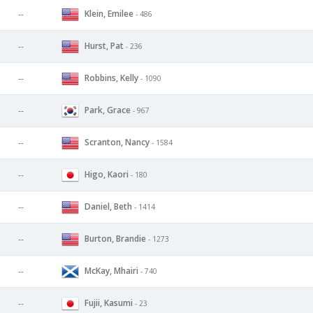
Klein, Emilee
--
- 486
Hurst, Pat
--
- 236
Robbins, Kelly
--
- 1090
Park, Grace
--
- 967
Scranton, Nancy
--
- 1584
Higo, Kaori
--
- 180
Daniel, Beth
--
- 1414
Burton, Brandie
--
- 1273
McKay, Mhairi
--
- 740
Fujii, Kasumi
--
- 23