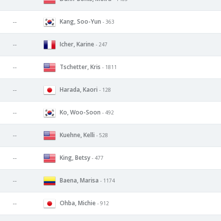
Kang, Soo-Yun
--
- 363
Icher, Karine
--
- 247
Tschetter, Kris
--
- 1811
Harada, Kaori
--
- 128
Ko, Woo-Soon
--
- 492
Kuehne, Kelli
--
- 528
King, Betsy
--
- 477
Baena, Marisa
--
- 1174
Ohba, Michie
--
- 912