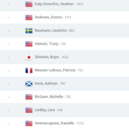
Daly-Donofrio, Heather
--
- 1413
Andrews, Donna
--
- 1131
Neumann, Liselotte
--
- 863
Hanson, Tracy
--
- 125
Shiotani, Ikuyo
--
- 1622
Meunier-Lebouc, Patricia
--
- 752
Imrie, Kathryn
--
- 700
McGann, Michelle
--
- 735
Lindley, Leta
--
- 645
Ammaccapane, Danielle
--
- 1123