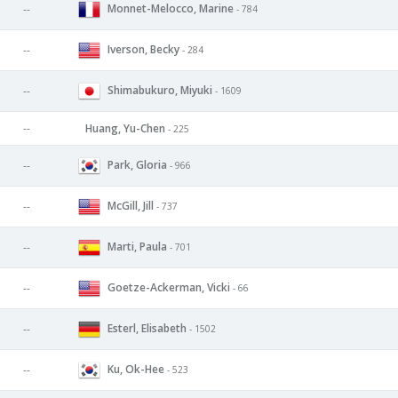
Monnet-Melocco, Marine
--
- 784
Iverson, Becky
--
- 284
Shimabukuro, Miyuki
--
- 1609
--
Huang, Yu-Chen
- 225
Park, Gloria
--
- 966
McGill, Jill
--
- 737
Marti, Paula
--
- 701
Goetze-Ackerman, Vicki
--
- 66
Esterl, Elisabeth
--
- 1502
Ku, Ok-Hee
--
- 523