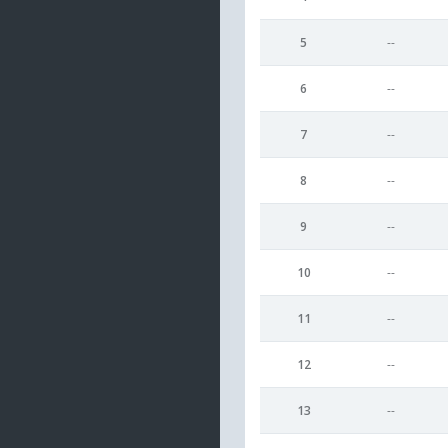
5
--
6
--
7
--
8
--
9
--
10
--
11
--
12
--
13
--