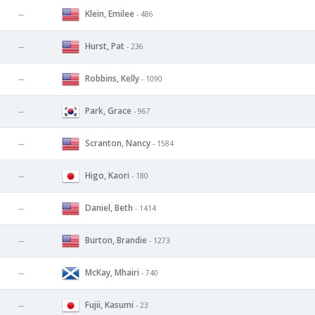
Klein, Emilee
--
- 486
Hurst, Pat
--
- 236
Robbins, Kelly
--
- 1090
Park, Grace
--
- 967
Scranton, Nancy
--
- 1584
Higo, Kaori
--
- 180
Daniel, Beth
--
- 1414
Burton, Brandie
--
- 1273
McKay, Mhairi
--
- 740
Fujii, Kasumi
--
- 23