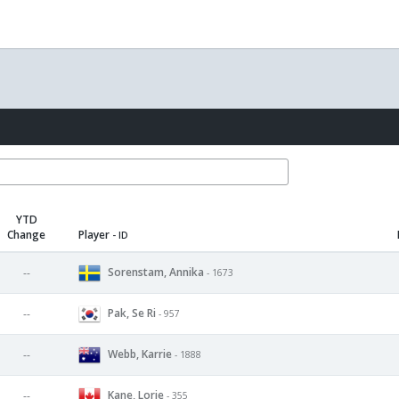
YTD
Change
Player
- ID
Sorenstam, Annika
--
- 1673
Pak, Se Ri
--
- 957
Webb, Karrie
--
- 1888
Kane, Lorie
--
- 355