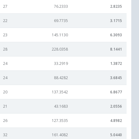
27
76.2333
2.8235
22
69.7735
3.1715
23
145.1130
6.3093
28
228.0358
8.1441
24
33.2919
1.3872
24
88.4282
3.6845
20
137.3542
6.8677
21
43.1683
2.0556
26
127.3535
4.8982
32
161.4082
5.0440