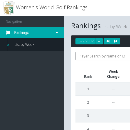
Women's World Golf Rankings
Navigation
Rankings
List by Week
Rankings
12/2/2002
List by Week
Week
Rank
Change
1
--
2
--
3
--
4
--