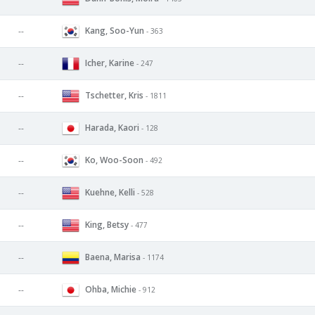
Kang, Soo-Yun
--
- 363
Icher, Karine
--
- 247
Tschetter, Kris
--
- 1811
Harada, Kaori
--
- 128
Ko, Woo-Soon
--
- 492
Kuehne, Kelli
--
- 528
King, Betsy
--
- 477
Baena, Marisa
--
- 1174
Ohba, Michie
--
- 912