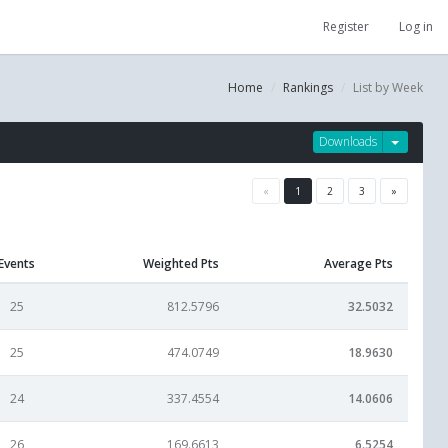
Register
Log in
Home
Rankings
List by Week
Downloads
«
1
2
3
»
Events
Weighted Pts
Average Pts
25
812.5796
32.5032
25
474.0749
18.9630
24
337.4554
14.0606
26
169.6613
6.5254