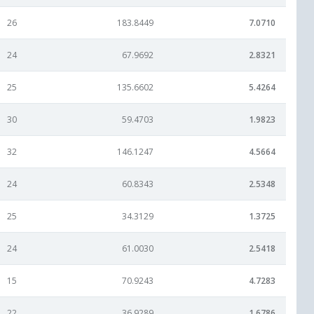
26
183.8449
7.0710
24
67.9692
2.8321
25
135.6602
5.4264
30
59.4703
1.9823
32
146.1247
4.5664
24
60.8343
2.5348
25
34.3129
1.3725
24
61.0030
2.5418
15
70.9243
4.7283
22
36.9289
1.6786