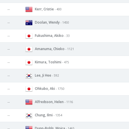
Kerr, Cristie
--
- 400
Doolan, Wendy
--
- 1450
Fukushima, Akiko
--
- 33
Amanuma, Chieko
--
- 1121
Kimura, Toshimi
--
- 475
Lee, Ji Hee
--
- 592
Ohkubo, Aki
--
- 1750
Alfredsson, Helen
--
- 1116
Chung, Ilmi
--
- 1354
Dunn-Bohls, Moira
--
- 1465