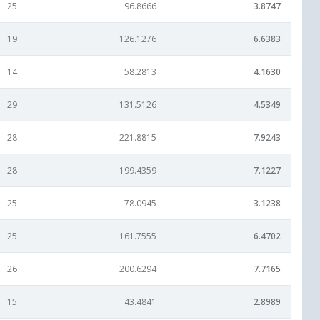
25
96.8666
3.8747
19
126.1276
6.6383
14
58.2813
4.1630
29
131.5126
4.5349
28
221.8815
7.9243
28
199.4359
7.1227
25
78.0945
3.1238
25
161.7555
6.4702
26
200.6294
7.7165
15
43.4841
2.8989